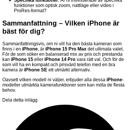
Specifika funktioner
: Är ni intresserade av specifika
funktioner som optisk zoom, nattläge eller video i
ProRes-format?
Sammanfattning – Vilken iPhone är
bäst för dig?
Sammanfattningsvis, om ni vill ha den bästa kameran som
finns i en
iPhone
, är
iPhone 15 Pro Max
det ultimata valet.
För de som söker en balanserad mix av pris och prestanda
kan
iPhone 15
eller
iPhone 14 Pro
vara rätt val. Och för de
som vill ha en kompakt och prisvärd telefon med en bra
kamera är
iPhone SE
ett utmärkt alternativ.
Oavsett vilken modell ni väljer, erbjuder alla dessa
iPhone
-
modeller utmärkta kamerafunktioner som kan möta de flesta
behov.
Dela detta inlägg