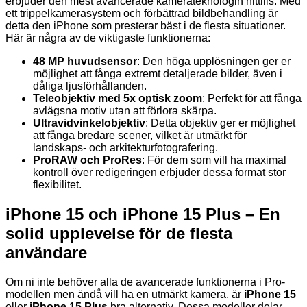
erbjuder den mest avancerade kamerateknologin hittills. Med
ett trippelkamerasystem och förbättrad bildbehandling är
detta den iPhone som presterar bäst i de flesta situationer.
Här är några av de viktigaste funktionerna:
48 MP huvudsensor
: Den höga upplösningen ger er
möjlighet att fånga extremt detaljerade bilder, även i
dåliga ljusförhållanden.
Teleobjektiv med 5x optisk zoom
: Perfekt för att fånga
avlägsna motiv utan att förlora skärpa.
Ultravidvinkelobjektiv
: Detta objektiv ger er möjlighet
att fånga bredare scener, vilket är utmärkt för
landskaps- och arkitekturfotografering.
ProRAW och ProRes
: För dem som vill ha maximal
kontroll över redigeringen erbjuder dessa format stor
flexibilitet.
iPhone 15 och iPhone 15 Plus – En
solid upplevelse för de flesta
användare
Om ni inte behöver alla de avancerade funktionerna i Pro-
modellen men ändå vill ha en utmärkt kamera, är
iPhone 15
eller
iPhone 15 Plus
bra alternativ. Dessa modeller delar