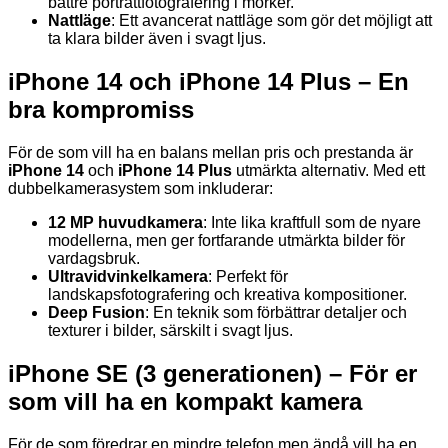
bättre porträttfotografering i mörker.
Nattläge
: Ett avancerat nattläge som gör det möjligt att
ta klara bilder även i svagt ljus.
iPhone 14 och iPhone 14 Plus – En
bra kompromiss
För de som vill ha en balans mellan pris och prestanda är
iPhone 14
och
iPhone 14 Plus
utmärkta alternativ. Med ett
dubbelkamerasystem som inkluderar:
12 MP huvudkamera
: Inte lika kraftfull som de nyare
modellerna, men ger fortfarande utmärkta bilder för
vardagsbruk.
Ultravidvinkelkamera
: Perfekt för
landskapsfotografering och kreativa kompositioner.
Deep Fusion
: En teknik som förbättrar detaljer och
texturer i bilder, särskilt i svagt ljus.
iPhone SE (3
generationen) – För er
som vill ha en kompakt kamera
För de som föredrar en mindre telefon men ändå vill ha en