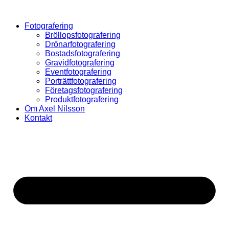
Hoppa
till
Fotografering
innehåll
Bröllopsfotografering
Drönarfotografering
Bostadsfotografering
Gravidfotografering
Eventfotografering
Porträttfotografering
Företagsfotografering
Produktfotografering
Om Axel Nilsson
Kontakt