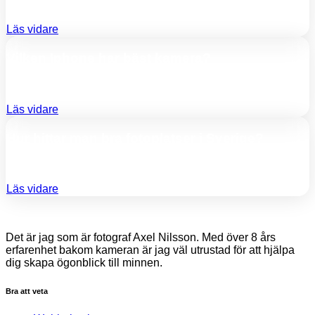
När ni planerar att fotografera en lägenhet, oavsett om det
Läs vidare
Vilken Iphone har bäst kamera?
När ni ska välja en iPhone med den bästa kameran
Läs vidare
Hur hittar man bra fotoplatser i Sverige?
Att hitta bra fotoplatser i Sverige kan vara en utmaning,
Läs vidare
Det är jag som är fotograf Axel Nilsson. Med över 8 års
erfarenhet bakom kameran är jag väl utrustad för att hjälpa
dig skapa ögonblick till minnen.
Bra att veta