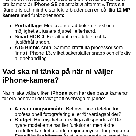
bra kamera är
iPhone SE
ett attraktivt alternativ. Trots sitt
lägre pris och mindre storlek, erbjuder den en pålitlig
12 MP
kamera
med funktioner som:
Porträttläge
: Med avancerad bokeh-effekt och
möjlighet att justera djupet i efterhand.
Smart HDR 4
: För att optimera bilder i olika
ljusförhållanden.
A15 Bionic-chip
: Samma kraftfulla processor som
finns i iPhone 13, vilket säkerställer snabb och effektiv
bildbehandling.
Vad ska ni tänka på när ni väljer
iPhone-kamera?
När ni ska välja vilken
iPhone
som har den bästa kameran
för era behov är det viktigt att överväga följande:
Användningsområde
: Behöver ni en telefon för
professionell fotografering eller för vardagsbilder?
Budget
: Hur mycket är ni villiga att spendera? De
nyare modellerna har fler funktioner, men äldre
modeller kan fortfarande erbjuda mycket för pengarna.