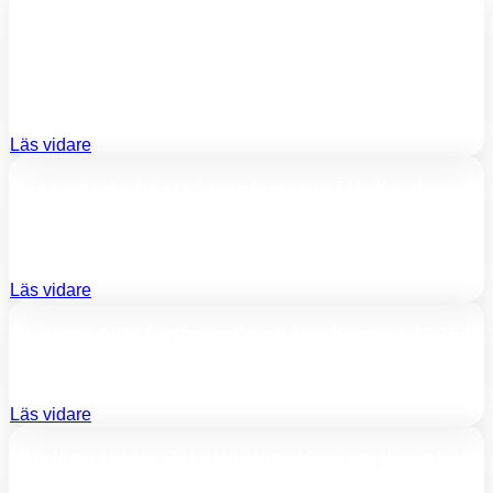
Posterium: Platsen för att köpa exklusiva
posters!
Välkommen till Posterium.se, där mina egna fotografier
förvandlas till exklusiva
Läs vidare
Dessa är de bästa fotoplatserna i Halland
Halland, med sina vidsträckta kustlinjer, historiska miljöer
och natursköna landskap,
Läs vidare
Är Sony A7III fortfarande en bra kamera 2025?
Sony A7II, som först lanserades 2014, har sedan dess varit
Läs vidare
Hur lång tid tar det att fotografera en lägenhet?