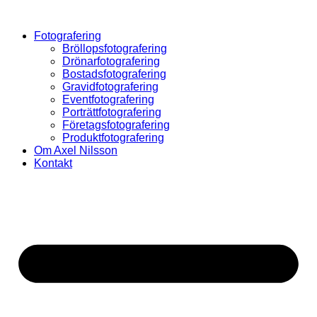
Hoppa
till
Fotografering
innehåll
Bröllopsfotografering
Drönarfotografering
Bostadsfotografering
Gravidfotografering
Eventfotografering
Porträttfotografering
Företagsfotografering
Produktfotografering
Om Axel Nilsson
Kontakt