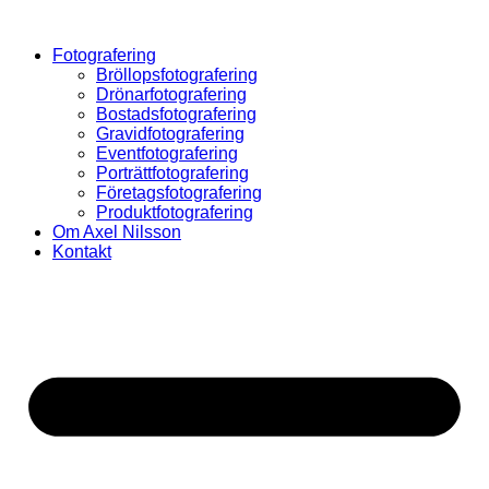
Hoppa
till
Fotografering
innehåll
Bröllopsfotografering
Drönarfotografering
Bostadsfotografering
Gravidfotografering
Eventfotografering
Porträttfotografering
Företagsfotografering
Produktfotografering
Om Axel Nilsson
Kontakt