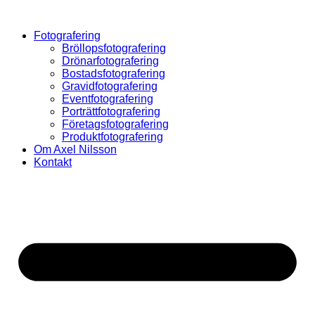
Hoppa
till
Fotografering
innehåll
Bröllopsfotografering
Drönarfotografering
Bostadsfotografering
Gravidfotografering
Eventfotografering
Porträttfotografering
Företagsfotografering
Produktfotografering
Om Axel Nilsson
Kontakt