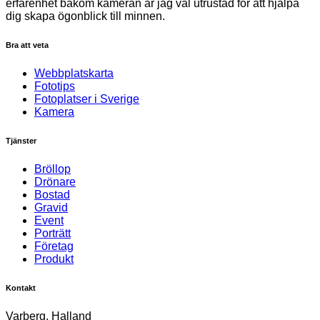
erfarenhet bakom kameran är jag väl utrustad för att hjälpa
dig skapa ögonblick till minnen.
Bra att veta
Webbplatskarta
Fototips
Fotoplatser i Sverige
Kamera
Tjänster
Bröllop
Drönare
Bostad
Gravid
Event
Porträtt
Företag
Produkt
Kontakt
Varberg, Halland