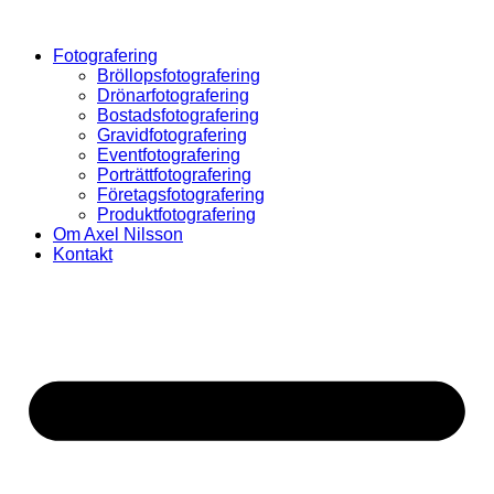
Hoppa
till
Fotografering
innehåll
Bröllopsfotografering
Drönarfotografering
Bostadsfotografering
Gravidfotografering
Eventfotografering
Porträttfotografering
Företagsfotografering
Produktfotografering
Om Axel Nilsson
Kontakt