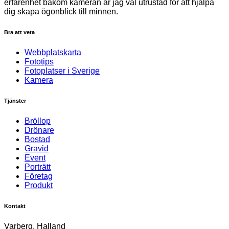
erfarenhet bakom kameran är jag väl utrustad för att hjälpa
dig skapa ögonblick till minnen.
Bra att veta
Webbplatskarta
Fototips
Fotoplatser i Sverige
Kamera
Tjänster
Bröllop
Drönare
Bostad
Gravid
Event
Porträtt
Företag
Produkt
Kontakt
Varberg, Halland