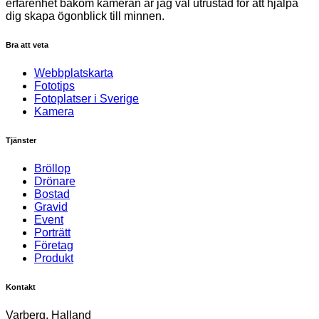
erfarenhet bakom kameran är jag väl utrustad för att hjälpa
dig skapa ögonblick till minnen.
Bra att veta
Webbplatskarta
Fototips
Fotoplatser i Sverige
Kamera
Tjänster
Bröllop
Drönare
Bostad
Gravid
Event
Porträtt
Företag
Produkt
Kontakt
Varberg, Halland