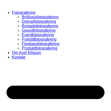
Hoppa
till
Fotografering
innehåll
Bröllopsfotografering
Drönarfotografering
Bostadsfotografering
Gravidfotografering
Eventfotografering
Porträttfotografering
Företagsfotografering
Produktfotografering
Om Axel Nilsson
Kontakt