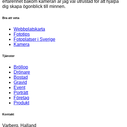
erfarenhet bakom kameran är jag väl utrustad för att hjälpa
dig skapa ögonblick till minnen.
Bra att veta
Webbplatskarta
Fototips
Fotoplatser i Sverige
Kamera
Tjänster
Bröllop
Drönare
Bostad
Gravid
Event
Porträtt
Företag
Produkt
Kontakt
Varberg, Halland